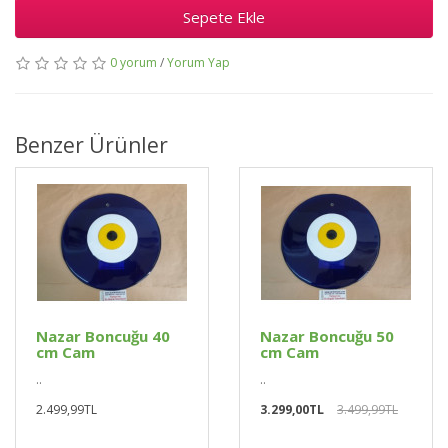
Sepete Ekle
0 yorum
/
Yorum Yap
Benzer Ürünler
Nazar Boncuğu 40
Nazar Boncuğu 50
cm Cam
cm Cam
..
..
2.499,99TL
3.299,00TL
3.499,99TL