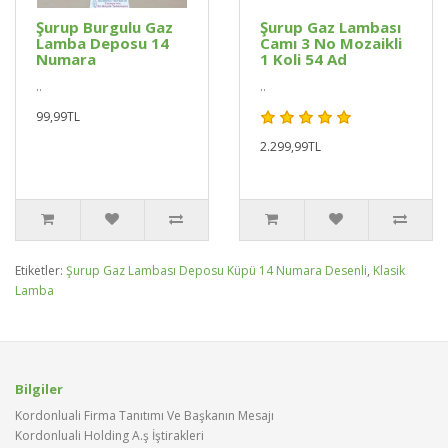
Şurup Burgulu Gaz
Şurup Gaz Lambası
Lamba Deposu 14
Camı 3 No Mozaikli
Numara
1 Koli 54 Ad
..
..
99,99TL
2.299,99TL
Etiketler:
Şurup Gaz Lambası Deposu Küpü 14 Numara Desenli
,
Klasik
Lamba
Bilgiler
Kordonluali Firma Tanıtımı Ve Başkanın Mesajı
Kordonluali Holding A.ş İştirakleri